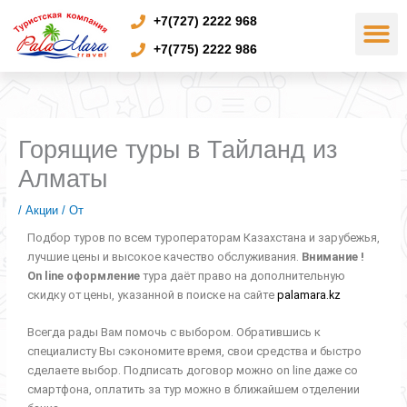
M
Перейти
+7(727) 2222 968
к
содержимому
+7(775) 2222 986
Горящие туры в Тайланд из
Алматы
/
Акции
/ От
Подбор туров по всем туроператорам Казахстана и зарубежья,
лучшие цены и высокое качество обслуживания.
Внимание !
Оn line
оформление
тура даёт право на дополнительную
скидку от цены, указанной в поиске на сайте
palamara.kz
Всегда рады Вам помочь с выбором. Обратившись к
специалисту Вы сэкономите время, свои средства и быстро
сделаете выбор. Подписать договор можно on line даже со
смартфона, оплатить за тур можно в ближайшем отделении