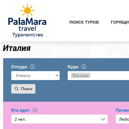
Перейти
к
содержимому
ПОИСК ТУРОВ
ГОРЯЩИ
Италия
Откуда:
Куда:
Вьетнам
Поиск
Кто едет:
Питан