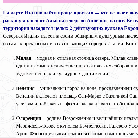
На карте Италию найти проще простого — кто не знает зна
раскинувшаяся от Альп на севере до Аппенин на юге. Ее о
территории находятся целых 2 действующих вулкана Европ
Северная Италия известна своим обширным культурным насле
из самых прекрасных и захватывающих городов Италии. Вот не
Милан
– модная и стильная столица севера, Милан сл
одним из самых величественных готических соборов в м
художественных и культурных достижений.
Венеция
– уникальный город на воде, прославленный с
Венеции включают площадь Сан-Марко с Базиликой Сан-М
улочкам и побывать на фестивале карнавала, чтобы полн
Флоренция
– родина Возрождения и величайших итальян
Мария-дель-Фьоре с куполом Брунеллески, Галерею Уффи
Арно. Флоренция также славится своими изысканными м