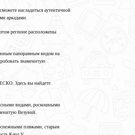
 сможете насладиться аутентичной
ми аркадами.
 этом регионе расположены
венным панорамным видом на
опробовать знаменитую
ЕСКО. Здесь вы найдете
красными видами, роскошными
менитую Везувий.
лоснежными пляжами, старым
сть Карл V.