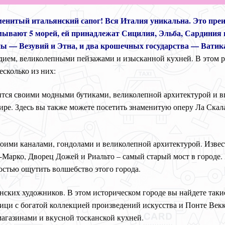
менитый итальянский сапог! Вся Италия уникальна. Это пре
мывают 5 морей, ей принадлежат Сицилия, Эльба, Сардиния и
ы — Везувий и Этна, и два крошечных государства — Ватик
дием, великолепными пейзажами и изысканной кухней. В этом 
сколько из них:
авится своими модными бутиками, великолепной архитектурой и
ире. Здесь вы также можете посетить знаменитую оперу Ла Скал
воими каналами, гондолами и великолепной архитектурой. Изве
арко, Дворец Дожей и Риальто – самый старый мост в городе. Н
остью ощутить волшебство этого города.
ских художников. В этом историческом городе вы найдете такие
ци с богатой коллекцией произведений искусства и Понте Векк
агазинами и вкусной тосканской кухней.