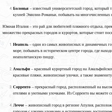
Болонья
– известный университетский город, который 
кухней Эмилии-Романьи, побывать на многочисленных ф
Южная Италия – это рай для любителей пляжного отдыха, пре
множество прекрасных городов и курортов, которые стоит посе
Неаполь
– один из самых живописных и динамичных го
море, побывать в историческом центре города, где нахо
неаполитанскую пиццу.
Амальфи
– красивый курортный город на Амальфийско
красивые пляжи, живописные улочки, а также знаменит
Сорренто
– прекрасный город, расположенный на высок
отелями и уютными улочками. Из Сорренто вы можете со
Лечче
– живописный город в регионе Апулия, располож
городом с узкими улочками и историческими достоприме