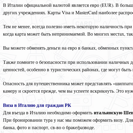
В Италии официальной валютой является евро (EUR). В больши
других учреждениях. Карты Visa и MasterCard наиболее распр
Тем не менее, всегда полезно иметь некоторую наличность при
когда карта может быть непринимаемой. Во многих местах, та
Вы можете обменять деньги на евро в банках, обменных пункт
Также помните о безопасности при использовании наличных де
ценностей, особенно в туристических районах, где могут быт
Опасность для путешественника может представлять «шиппатор
камеру и скроется прежде, чем вы успеете вскрикнуть. Это ну
Виза в Италию для граждан РК
итальянскую Шен
Для въезда в Италию необходимо оформить
При бронировании тура у нас мы поможем оформить визу. Для с
банка, фото и паспорт, св-во о браке/разводе.