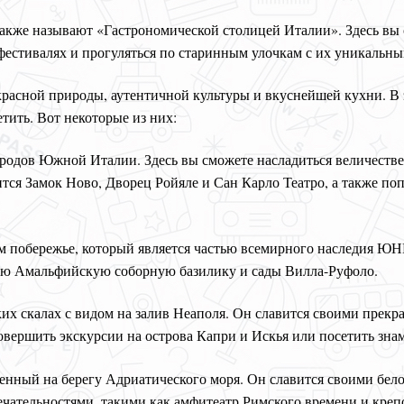
также называют «Гастрономической столицей Италии». Здесь вы
естивалях и прогуляться по старинным улочкам с их уникальны
красной природы, аутентичной культуры и вкуснейшей кухни. В
тить. Вот некоторые из них:
родов Южной Италии. Здесь вы сможете насладиться величест
дится Замок Ново, Дворец Ройяле и Сан Карло Театро, а также п
м побережье, который является частью всемирного наследия ЮН
ую Амальфийскую соборную базилику и сады Вилла-Руфоло.
их скалах с видом на залив Неаполя. Он славится своими пре
вершить экскурсии на острова Капри и Искья или посетить зна
енный на берегу Адриатического моря. Он славится своими бе
чательностями, такими как амфитеатр Римского времени и крепо