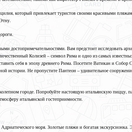
ицилия, который привлекает туристов своими красивыми пляжам
Этну.
дороги.
рными достопримечательностями. Вам предстоит исследовать арх
личественный Колизей – символ Рима и одно из самых известн
тавить себя в эпоху древнего Рима. Посетите Ватикан и Собор 
зной истории. Не пропустите Пантеон – удивительное сооружени
ликолепном городе. Попробуйте настоящую итальянскую пиццу, п
атмосферу итальянской гостеприимности.
у Адриатического моря. Золотые пляжи и богатая экскурсионка.