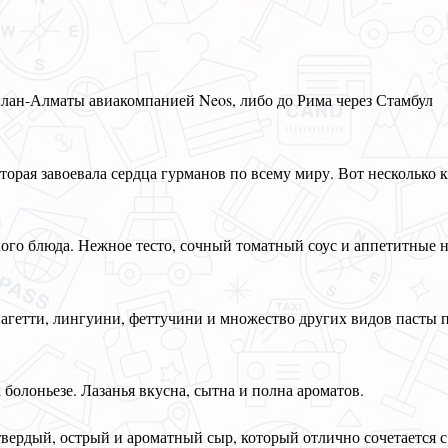
ан-Алматы авиакомпанией Neos, либо до Рима через Стамбул
торая завоевала сердца гурманов по всему миру. Вот несколько
ного блюда. Нежное тесто, сочный томатный соус и аппетитные 
пагетти, лингуини, феттучини и множество других видов пасты 
а болоньезе. Лазанья вкусна, сытна и полна ароматов.
ердый, острый и ароматный сыр, который отлично сочетается с