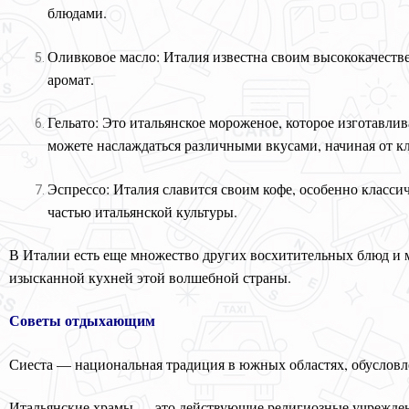
блюдами.
Оливковое масло: Италия известна своим высококачеств
аромат.
Гельато: Это итальянское мороженое, которое изготавли
можете наслаждаться различными вкусами, начиная от кл
Эспрессо: Италия славится своим кофе, особенно класси
частью итальянской культуры.
В Италии есть еще множество других восхитительных блюд и м
изысканной кухней этой волшебной страны.
Советы отдыхающим
Сиеста — национальная традиция в южных областях, обусловле
Итальянские храмы — это действующие религиозные учреждения