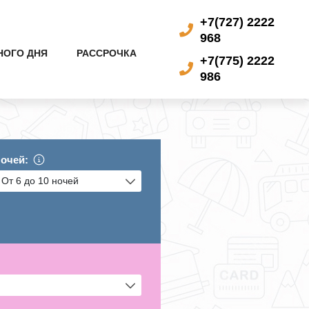
+7(727) 2222
968
НОГО ДНЯ
РАССРОЧКА
+7(775) 2222
986
очей: