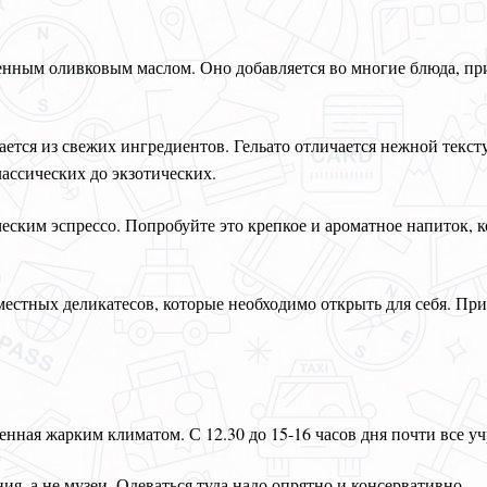
енным оливковым маслом. Оно добавляется во многие блюда, пр
вается из свежих ингредиентов. Гельато отличается нежной текс
ассических до экзотических.
ческим эспрессо. Попробуйте это крепкое и ароматное напиток, 
естных деликатесов, которые необходимо открыть для себя. При
нная жарким климатом. С 12.30 до 15-16 часов дня почти все у
, а не музеи. Одеваться туда надо опрятно и консервативно.