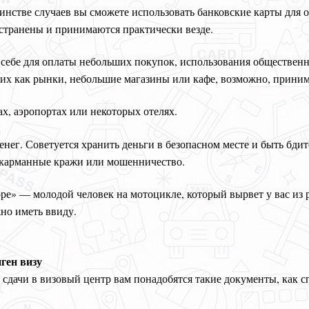
нстве случаев вы сможете использовать банковские карты для о
остранены и принимаются практически везде.
 себе для оплаты небольших покупок, использования общественн
ких как рынки, небольшие магазины или кафе, возможно, прини
ах, аэропортах или некоторых отелях.
нег. Советуется хранить деньги в безопасном месте и быть бд
ь карманные кражи или мошенничество.
е» — молодой человек на мотоцикле, который вырвет у вас из 
жно иметь ввиду.
ген визу
дачи в визовый центр вам понадобятся такие документы, как сп