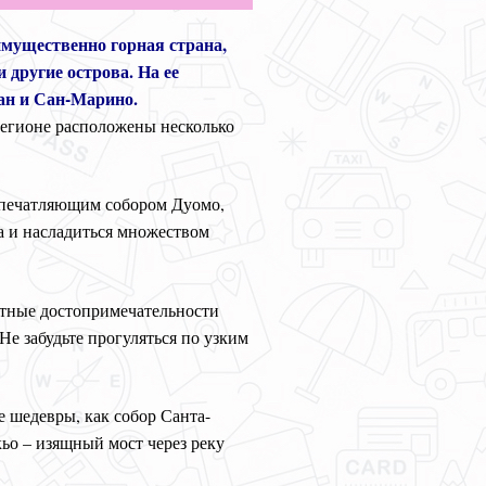
имущественно горная страна,
 другие острова. На ее
ан и Сан-Марино.
регионе расположены несколько
 впечатляющим собором Дуомо,
а и насладиться множеством
стные достопримечательности
е забудьте прогуляться по узким
 шедевры, как собор Санта-
ьо – изящный мост через реку