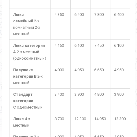
Люкс
4 350
6 400
7 800
6 400
семейный
2-х
комнатный 2-х
местный
Люкс категории
4 150
6 100
7 450
6 100
А
2-х местный
(однокомнатный)
Полулюкс
4 000
4 950
6 650
4 950
категории В
2-х
местный
Стандарт
3 400
3 900
4 800
3 900
категории
С
одноместный
Люкс
4-х
8 700
12 300
14 950
12 300
местный
Полулюкс
2-х
4 000
4 950
6 650
4 950