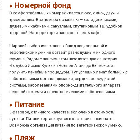
Номерной фонд
♦
В комфортабельных номерах класса люкс, одно-, двух- и
трехместных. Все номера оснащены — холодильниками,
душевыми кабинами, санузлами, спутниковым ТВ, удобной
террасой. На территории пансионата есть кафе.
Широкий выбор изысканных блюд национальной и
европейской кухни не оставит равнодушным ни одного
гурмана. Рядом с пансионатом находятся два санатория
«Голубой Иссык-Куль» и «Чолпон-Ата», где Вы можете
получить лечебные процедуры. Тут успешно лечат больных с
заболеваниями органов дыхания, сердечнососудистой
системы, заболеваниями опорно-двигательного аппарата,
нервной системы и гинекологическими заболеваниями.
Питание
♦
3-разовое, отличного качества, включено в стоимость
путевки. Питание организуется в кафе при пансионате.
Возможна организация питания по вегетарианскому меню.
Пляж
♦