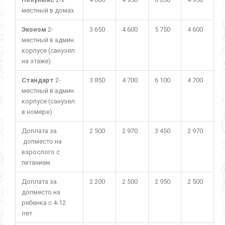
местный в домах
Эконом
2-
3 650
4 600
5 750
4 600
местный в админ.
корпусе (санузел
на этаже)
Стандарт
2-
3 850
4 700
6 100
4 700
местный в админ.
корпусе (санузел
в номере)
Доплата за
2 500
2 970
3 450
2 970
допместо на
взрослого с
питанием
Доплата за
2 200
2 500
2 950
2 500
допместо на
ребенка с 4-12
лет