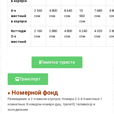
в корпусе
4-х
3 360
4 800
8 640
10
7 680
4 
местный
сом
сом
сом
560
сом
со
в корпусе
сом
Коттедж
2 160
2 880
4 800
6 240
4 320
2 
2-х
сом
сом
сом
сом
сом
со
местный
Памятка туриста
Транспорт
Номерной фонд
♦
Размещение: в 2 этажном корпусе. Номера 2-3-4-5-местные 1
комнатные. В каждом номере душ, туалет0, телевизор и
холодильник.