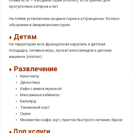
пляжа есть — 4 водные горки (платно). Есть причал для
прогулочных катеров и яхт.
На пляже установлены водные горки и аттракционы: Колесо
обозрения и Американские горки
Детям
♦
На территории есть французская карусель и детская
площадка, сетевые игры, прокат велосипедов и детских
машинок (платно).
Развлечение
♦
Кинотеатр
Дискотека
Кафе с живой музыкой
Массажные кабинеты
Бильярд
Теннисный корт
Сауна
Множество кафе, юрт, пунктов быстрого питания, баров
Доп услуги
♦