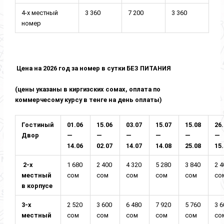
4-х местный
3 360
7 200
3 360
номер
Цена на 2026 год за номер в сутки БЕЗ ПИТАНИЯ
(цены указаны в киргизских сомах, оплата по
коммерчесому курсу в тенге на день оплаты)
Гостиный
01.06
15.06
03.07
15.07
15.08
26
Двор
—
—
—
—
—
—
14.06
02.07
14.07
14.08
25.08
15
2-х
1 680
2 400
4 320
5 280
3 840
2 
местный
сом
сом
сом
сом
сом
со
в корпусе
3-х
2 520
3 600
6 480
7 920
5 760
3 
местный
сом
сом
сом
сом
сом
со