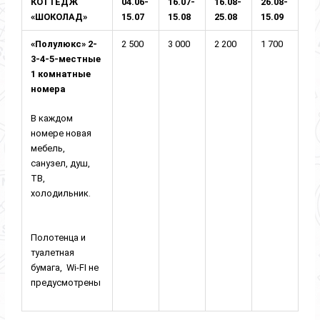
КОТТЕДЖ
04.06-
16.07-
16.08-
26.08-
«ШОКОЛАД»
15.07
15.08
25.08
15.09
«Полулюкс» 2-
2 500
3 000
2 200
1 700
3-4-5-местные
1 комнатные
номера
В каждом
номере новая
мебель,
санузел, душ,
ТВ,
холодильник.
Полотенца и
туалетная
бумага, Wi-FI не
предусмотрены